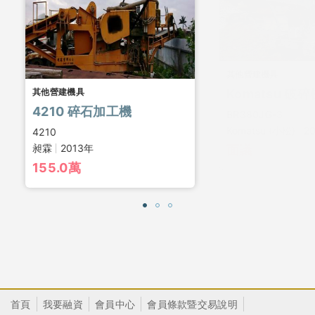
其他營建機具
其他營建機具
4210 碎石加工機
BR380JG-3
Komatsu (小松)
2
4210
昶霖
2013年
面議
155.0萬
首頁
我要融資
會員中心
會員條款暨交易說明