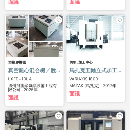
面議
面議
塑橡膠機械
切削_加工中心
真空離心混合機／脫泡攪拌機
馬扎克五軸立式加工中心, VARIAXIS i800
LXFD+10LA
VARIAXIS i800
溫州飛龍聚氨酯設備工程有
MAZAK (馬扎克)
2017年
限公司
2025年
面議
面議