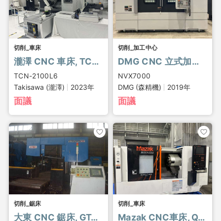
切削_車床
切削_加工中心
瀧澤 CNC 車床, TCN-2100L6
DMG CNC 立式加工中心, NVX7000
TCN-2100L6
NVX7000
Takisawa (瀧澤)
2023年
DMG (森精機)
2019年
面議
面議
切削_鋸床
切削_車床
大東 CNC 鋸床, GTAⅡ8010CNC
Mazak CNC車床, QT-200