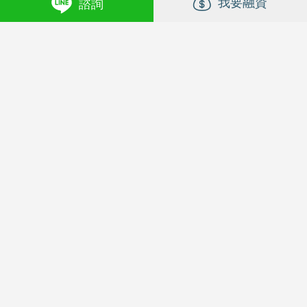
我要融資
諮詢
切削_車床
其他工具機
DMG CNC 車床, NLX2500Y/700
全新 FANUC 物料搬運機械手臂, M-410iC/315
NLX2500Y/700
M-410iC/315
DMG (森精機)
2017年
FANUC 發那科
2024年
面議
面議