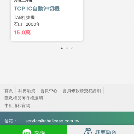
其他工具機
雷射內雕機
TCP IC自動沖切機
PE-DP-A2
Perfect Laser
20
TAB打拔機
石山
2000年
面議
15.0萬
首頁
我要融資
會員中心
會員條款暨交易說明
隱私權與著作權說明
中租迪和官網
信箱
：
service@chailease.com.tw
服務時間
：
週一至週五9:00-12:00/13:00-17:30
我要融資
諮詢