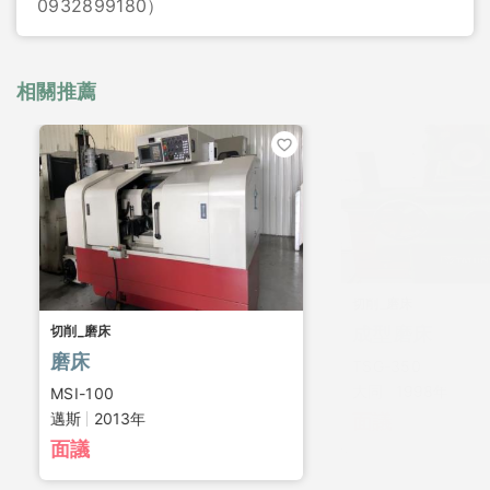
0932899180）
相關推薦
切削_磨床
切削_磨床
成型磨床
磨床
TSG-350
大同
1998年
MSI-100
邁斯
2013年
面議
面議