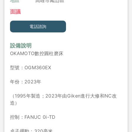
地區
高雄市鳳山區
面議
電話諮詢
設備說明
OKAMOTO數控圓柱磨床
型號：OGM360EX
年份：2023年
（1995年製造；2023年由Giken進行大修和NC改
造）
控制：FANUC 0i-TD
桌子擺動：320毫米