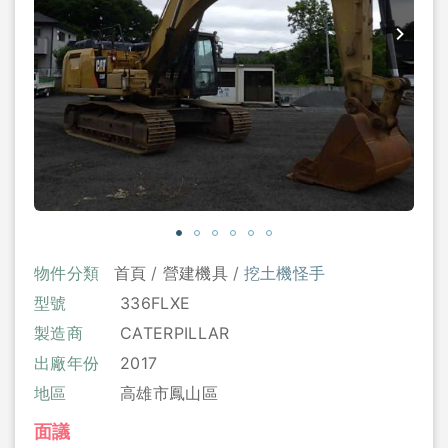
物件分類
首頁
營建機具
挖土機怪手
型號
336FLXE
製造商
CATERPILLAR
出廠年份
2017
地區
高雄市鳳山區
面議